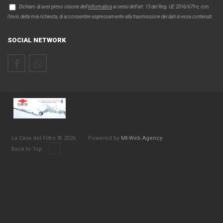
Dichiaro di aver preso visione dell'
informativa
ai sensi dell’art. 13 del Reg. UE 2016/679 e, con
l'invio della mia richiesta, di acconsentire espressamente alla trasmissione dei dati in essa contenuti.
SOCIAL NETWORK
La Casa del Filtro © 2026
|
Powered by
Mt-Web Agency
|
Back to Top