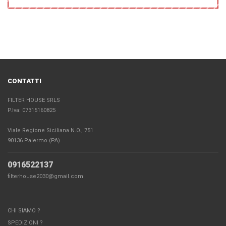
CONTATTI
FILTER HOUSE SRLS
P.Iva: 07315160825
Viale Regione Siciliana N.O., 751
90136 Palermo (PA)
0916522137
filterhouse2030@gmail.com
CHI SIAMO ?
SPEDIZIONI ?