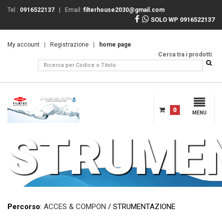
Tel.:
0916522137
| Email:
filterhouse2030@gmail.com
SOLO WP 0916522137
My account
|
Registrazione
|
home page
Cerca tra i prodotti
:
0
MENU
STRUME
Percorso
:
ACCES & COMPON
/ STRUMENTAZIONE