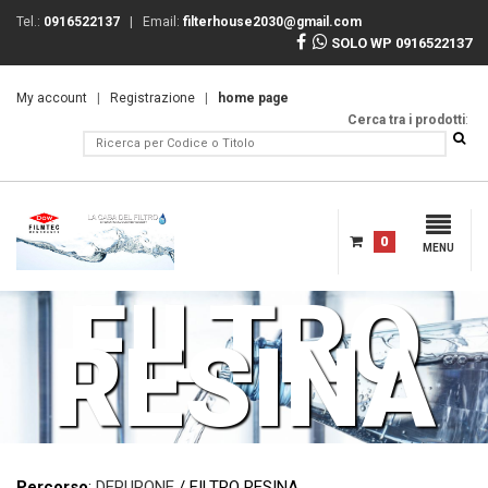
Tel.:
0916522137
| Email:
filterhouse2030@gmail.com
SOLO WP 0916522137
My account
|
Registrazione
|
home page
Cerca tra i prodotti
:
0
MENU
FILTRO
RESINA
Percorso
:
DEPURONE
/ FILTRO RESINA