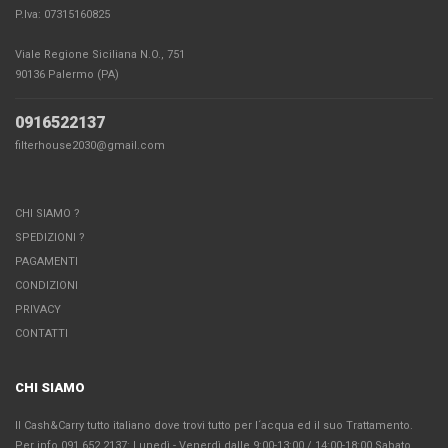
P.Iva: 07315160825
Viale Regione Siciliana N.O., 751
90136 Palermo (PA)
0916522137
filterhouse2030@gmail.com
CHI SIAMO ?
SPEDIZIONI ?
PAGAMENTI
CONDIZIONI
PRIVACY
CONTATTI
CHI SIAMO
Il Cash&Carry tutto italiano dove trovi tutto per l´acqua ed il suo Trattamento.
Per info 091 652 2137: Lunedì - Venerdì dalle 9:00-13:00 / 14:00-18:00 Sabato