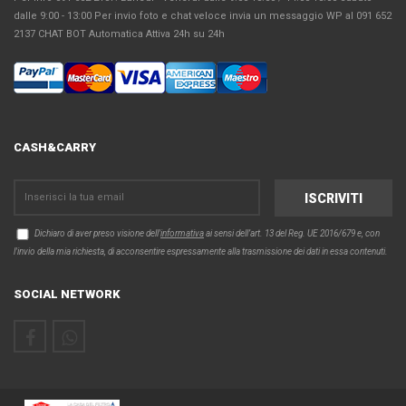
dalle 9:00 - 13:00 Per invio foto e chat veloce invia un messaggio WP al 091 652
2137 CHAT BOT Automatica Attiva 24h su 24h
CASH&CARRY
Dichiaro di aver preso visione dell'
informativa
ai sensi dell’art. 13 del Reg. UE 2016/679 e, con
l'invio della mia richiesta, di acconsentire espressamente alla trasmissione dei dati in essa contenuti.
SOCIAL NETWORK