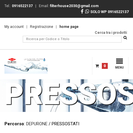
Tel.:
0916522137
| Email:
filterhouse2030@gmail.com
SOLO WP 0916522137
My account
|
Registrazione
|
home page
Cerca tra i prodotti
:
0
MENU
PRESSOS
Percorso
:
DEPURONE
/ PRESSOSTATI