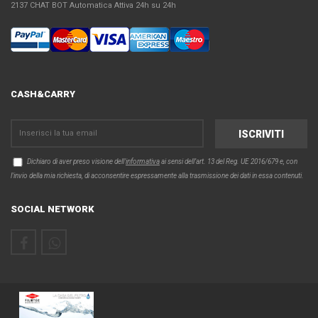
2137 CHAT BOT Automatica Attiva 24h su 24h
CASH&CARRY
Dichiaro di aver preso visione dell'
informativa
ai sensi dell’art. 13 del Reg. UE 2016/679 e, con
l'invio della mia richiesta, di acconsentire espressamente alla trasmissione dei dati in essa contenuti.
SOCIAL NETWORK