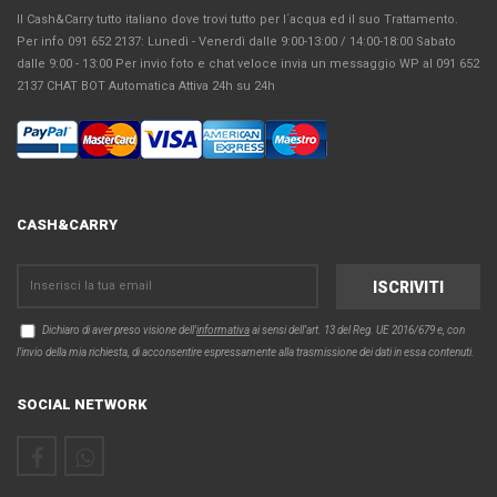
Il Cash&Carry tutto italiano dove trovi tutto per l´acqua ed il suo Trattamento.
Per info 091 652 2137: Lunedì - Venerdì dalle 9:00-13:00 / 14:00-18:00 Sabato
dalle 9:00 - 13:00 Per invio foto e chat veloce invia un messaggio WP al 091 652
2137 CHAT BOT Automatica Attiva 24h su 24h
CASH&CARRY
Dichiaro di aver preso visione dell'
informativa
ai sensi dell’art. 13 del Reg. UE 2016/679 e, con
l'invio della mia richiesta, di acconsentire espressamente alla trasmissione dei dati in essa contenuti.
SOCIAL NETWORK