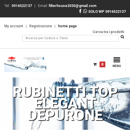
Tel.:
0916522137
| Email:
filterhouse2030@gmail.com
SOLO WP 0916522137
My account
|
Registrazione
|
home page
Cerca tra i prodotti
:
0
MENU
RUBINETTI TOP
ELEGANT
DEPURONE