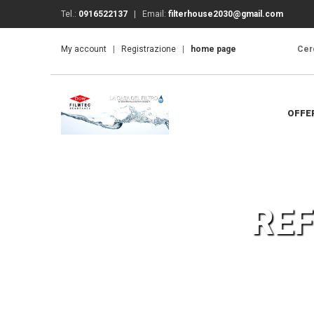
Tel.:
0916522137
| Email:
filterhouse2030@gmail.com
My account
|
Registrazione
|
home page
Cerc
OFFE
REF