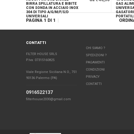
BIRRA SPILLATURA E BIBITE
GAS ALI
CON SONDA IN ACCIAIO INOX
UNIVERSA
304 DI TIPO A/G/M/F/S/D
GASATORI
UNIVERSALI
PORTATIL
PAGINA 1 DI 1
ORDIN
CONTATTI
CHI SIAMO ?
FILTER HOUSE SRLS
SPEDIZIONI ?
P.Iva: 07315160825
PAGAMENTI
CONDIZIONI
Viale Regione Siciliana N.O., 751
PRIVACY
90136 Palermo (PA)
CONTATTI
0916522137
filterhouse2030@gmail.com