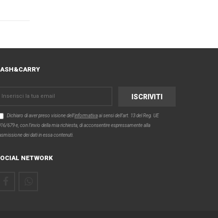
CASH&CARRY
Dichiaro di aver preso visione dell'
informativa
ai sensi dell’art. 13 del Reg. UE
16/679 e, con l'invio della mia richiesta, di acconsentire espressamente alla
asmissione dei dati in essa contenuti.
OCIAL NETWORK