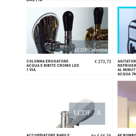
DIRETTA
COLONNA EROGATORE
€ 273,73
AGITATO
ACQUA E BIBITE CROMO LED
REFRIGER
1 VIA
AL MINU
ACQUA 7
ACCOPPIATORE BARILE
da € 46,36
4X BOMB