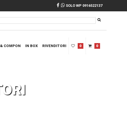
SOLO WP 0916522137
 & COMPON
IN BOX
RIVENDITORI
0
0
TORI