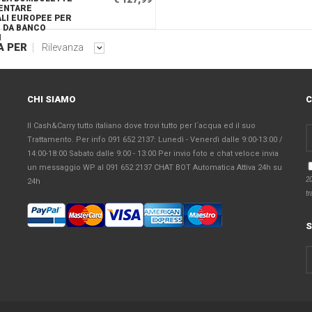
MENTARE
LI EUROPEE PER
 DA BANCO
I
A PER
Rilevanza
CHI SIAMO
Il Cash&Carry tutto italiano dove trovi tutto per l´acqua ed il suo
Trattamento. Per info 091 652 2137: Lunedì - Venerdì dalle 9:00-13:00 /
14:00-18:00 Sabato dalle 9:00 - 13:00 Per invio foto e chat veloce invia
un messaggio WP al 091 652 2137 CHAT BOT Automatica Attiva 24h su
20
24h
tr
S