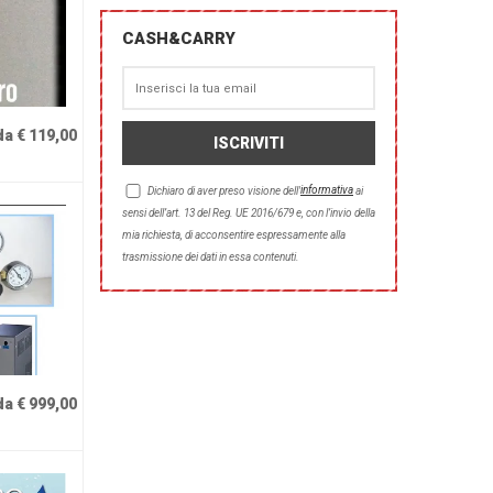
CASH&CARRY
da € 119,00
informativa
Dichiaro di aver preso visione dell'
ai
sensi dell’art. 13 del Reg. UE 2016/679 e, con l’invio della
mia richiesta, di acconsentire espressamente alla
trasmissione dei dati in essa contenuti.
da € 999,00